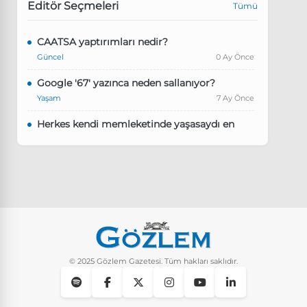
Editör Seçmeleri
Tümü
CAATSA yaptırımları nedir?
Güncel
0 Ay Önce
Google '67' yazınca neden sallanıyor?
Yaşam
7 Ay Önce
Herkes kendi memleketinde yaşasaydı en
kalabalık il hangisi olurdu?
Güncel
8 Ay Önce
Pluribus dizisindeki Türkçe şarkının adı ne?
Yaşam
8 Ay Önce
Instagram’da keşfet nasıl temizlenir?
Yaşam
9 Ay Önce
© 2025 Gözlem Gazetesi. Tüm hakları saklıdır.