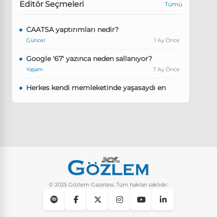
Editör Seçmeleri
Tümü
CAATSA yaptırımları nedir?
Güncel
1 Ay Önce
Google '67' yazınca neden sallanıyor?
Yaşam
7 Ay Önce
Herkes kendi memleketinde yaşasaydı en
kalabalık il hangisi olurdu?
Güncel
8 Ay Önce
Pluribus dizisindeki Türkçe şarkının adı ne?
Yaşam
8 Ay Önce
Instagram’da keşfet nasıl temizlenir?
Yaşam
9 Ay Önce
© 2025 Gözlem Gazetesi. Tüm hakları saklıdır.