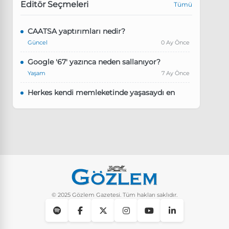
Editör Seçmeleri
Tümü
CAATSA yaptırımları nedir?
Güncel
0 Ay Önce
Google '67' yazınca neden sallanıyor?
Yaşam
7 Ay Önce
Herkes kendi memleketinde yaşasaydı en
kalabalık il hangisi olurdu?
Güncel
8 Ay Önce
Pluribus dizisindeki Türkçe şarkının adı ne?
Yaşam
8 Ay Önce
Instagram’da keşfet nasıl temizlenir?
Yaşam
9 Ay Önce
© 2025 Gözlem Gazetesi. Tüm hakları saklıdır.