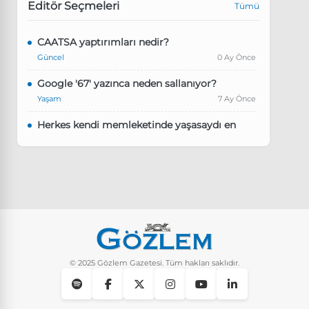
Editör Seçmeleri
Tümü
CAATSA yaptırımları nedir?
Güncel
0 Ay Önce
Google '67' yazınca neden sallanıyor?
Yaşam
7 Ay Önce
Herkes kendi memleketinde yaşasaydı en
kalabalık il hangisi olurdu?
Güncel
8 Ay Önce
Pluribus dizisindeki Türkçe şarkının adı ne?
Yaşam
8 Ay Önce
Instagram’da keşfet nasıl temizlenir?
Yaşam
9 Ay Önce
© 2025 Gözlem Gazetesi. Tüm hakları saklıdır.