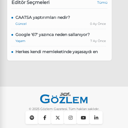
Editör Seçmeleri
Tümü
CAATSA yaptırımları nedir?
Güncel
0 Ay Önce
Google '67' yazınca neden sallanıyor?
Yaşam
7 Ay Önce
Herkes kendi memleketinde yaşasaydı en
kalabalık il hangisi olurdu?
Güncel
8 Ay Önce
Pluribus dizisindeki Türkçe şarkının adı ne?
Yaşam
8 Ay Önce
Instagram’da keşfet nasıl temizlenir?
Yaşam
9 Ay Önce
© 2025 Gözlem Gazetesi. Tüm hakları saklıdır.