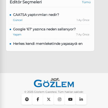
Editör Seçmeleri
Tümü
CAATSA yaptırımları nedir?
Güncel
1 Ay Önce
Google '67' yazınca neden sallanıyor?
Yaşam
7 Ay Önce
Herkes kendi memleketinde yaşasaydı en
kalabalık il hangisi olurdu?
Güncel
8 Ay Önce
Pluribus dizisindeki Türkçe şarkının adı ne?
Yaşam
8 Ay Önce
Instagram’da keşfet nasıl temizlenir?
Yaşam
9 Ay Önce
© 2025 Gözlem Gazetesi. Tüm hakları saklıdır.