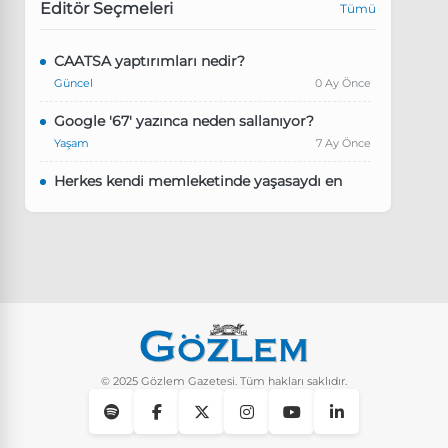
Editör Seçmeleri
Tümü
CAATSA yaptırımları nedir?
Güncel
0 Ay Önce
Google '67' yazınca neden sallanıyor?
Yaşam
7 Ay Önce
Herkes kendi memleketinde yaşasaydı en
kalabalık il hangisi olurdu?
Güncel
8 Ay Önce
Pluribus dizisindeki Türkçe şarkının adı ne?
Yaşam
8 Ay Önce
Instagram’da keşfet nasıl temizlenir?
Yaşam
9 Ay Önce
© 2025 Gözlem Gazetesi. Tüm hakları saklıdır.