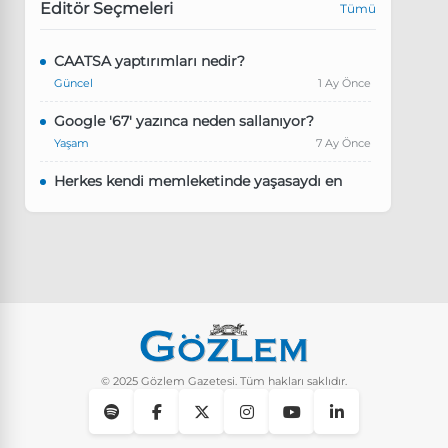
Editör Seçmeleri
Tümü
CAATSA yaptırımları nedir?
Güncel
1 Ay Önce
Google '67' yazınca neden sallanıyor?
Yaşam
7 Ay Önce
Herkes kendi memleketinde yaşasaydı en
kalabalık il hangisi olurdu?
Güncel
8 Ay Önce
Pluribus dizisindeki Türkçe şarkının adı ne?
Yaşam
8 Ay Önce
Instagram’da keşfet nasıl temizlenir?
Yaşam
9 Ay Önce
© 2025 Gözlem Gazetesi. Tüm hakları saklıdır.