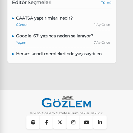
Editör Seçmeleri
Tümü
CAATSA yaptırımları nedir?
Güncel
1 Ay Önce
Google '67' yazınca neden sallanıyor?
Yaşam
7 Ay Önce
Herkes kendi memleketinde yaşasaydı en
kalabalık il hangisi olurdu?
Güncel
8 Ay Önce
Pluribus dizisindeki Türkçe şarkının adı ne?
Yaşam
8 Ay Önce
Instagram’da keşfet nasıl temizlenir?
Yaşam
9 Ay Önce
© 2025 Gözlem Gazetesi. Tüm hakları saklıdır.