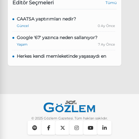
Editör Seçmeleri
Tümü
CAATSA yaptırımları nedir?
Güncel
0 Ay Önce
Google '67' yazınca neden sallanıyor?
Yaşam
7 Ay Önce
Herkes kendi memleketinde yaşasaydı en
kalabalık il hangisi olurdu?
Güncel
8 Ay Önce
Pluribus dizisindeki Türkçe şarkının adı ne?
Yaşam
8 Ay Önce
Instagram’da keşfet nasıl temizlenir?
Yaşam
9 Ay Önce
© 2025 Gözlem Gazetesi. Tüm hakları saklıdır.