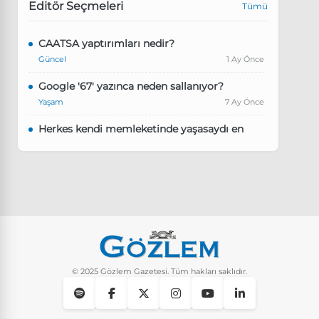
Editör Seçmeleri
Tümü
CAATSA yaptırımları nedir?
Güncel
1 Ay Önce
Google '67' yazınca neden sallanıyor?
Yaşam
7 Ay Önce
Herkes kendi memleketinde yaşasaydı en
kalabalık il hangisi olurdu?
Güncel
8 Ay Önce
Pluribus dizisindeki Türkçe şarkının adı ne?
Yaşam
8 Ay Önce
Instagram’da keşfet nasıl temizlenir?
Yaşam
9 Ay Önce
© 2025 Gözlem Gazetesi. Tüm hakları saklıdır.