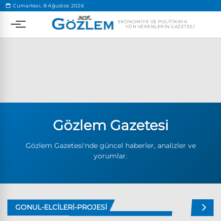
.
Cumartesi, 8 Ağustos 2026
EKONOMIYE VE POLITIKAYA
YÖN VERENLERIN GAZETESI
Gözlem Gazetesi
Popüler Aramalar
Ekonomi
Ankara’da eylem yasağı uzatıldı
Gözlem Gazetesi'nde güncel haberler, analizler ve
yorumlar.
Özgür Özel, Ekrem İmamoğlu’nu ziyaret edecek
Ünlü çift bir etkinliğe daha katılmama kararı aldı
Boykot
GONUL-ELCILERI-PROJESI