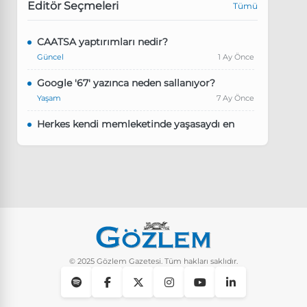
Editör Seçmeleri
Tümü
CAATSA yaptırımları nedir?
Güncel
1 Ay Önce
Google '67' yazınca neden sallanıyor?
Yaşam
7 Ay Önce
Herkes kendi memleketinde yaşasaydı en
kalabalık il hangisi olurdu?
Güncel
8 Ay Önce
Pluribus dizisindeki Türkçe şarkının adı ne?
Yaşam
8 Ay Önce
Instagram’da keşfet nasıl temizlenir?
Yaşam
9 Ay Önce
© 2025 Gözlem Gazetesi. Tüm hakları saklıdır.