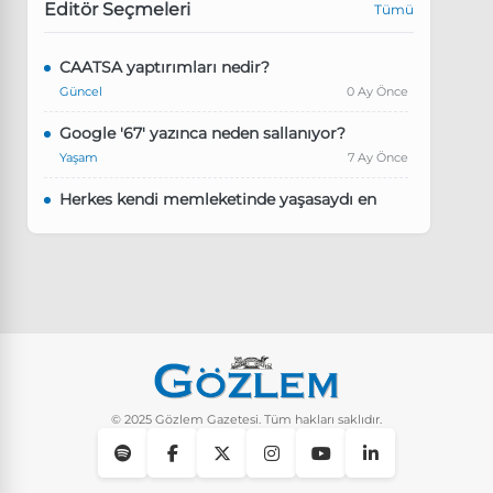
Editör Seçmeleri
Tümü
CAATSA yaptırımları nedir?
Güncel
0 Ay Önce
Google '67' yazınca neden sallanıyor?
Yaşam
7 Ay Önce
Herkes kendi memleketinde yaşasaydı en
kalabalık il hangisi olurdu?
Güncel
8 Ay Önce
Pluribus dizisindeki Türkçe şarkının adı ne?
Yaşam
8 Ay Önce
Instagram’da keşfet nasıl temizlenir?
Yaşam
9 Ay Önce
© 2025 Gözlem Gazetesi. Tüm hakları saklıdır.