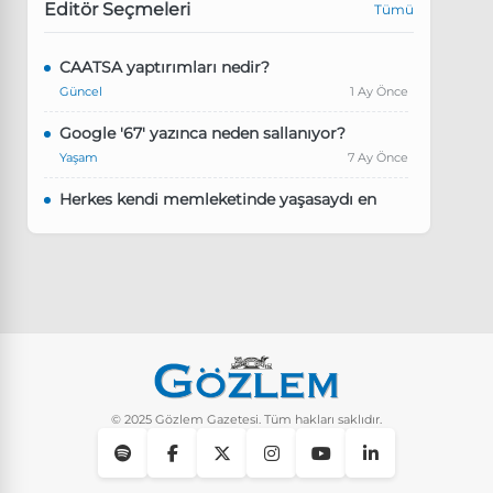
Editör Seçmeleri
Tümü
CAATSA yaptırımları nedir?
Güncel
1 Ay Önce
Google '67' yazınca neden sallanıyor?
Yaşam
7 Ay Önce
Herkes kendi memleketinde yaşasaydı en
kalabalık il hangisi olurdu?
Güncel
8 Ay Önce
Pluribus dizisindeki Türkçe şarkının adı ne?
Yaşam
8 Ay Önce
Instagram’da keşfet nasıl temizlenir?
Yaşam
9 Ay Önce
© 2025 Gözlem Gazetesi. Tüm hakları saklıdır.