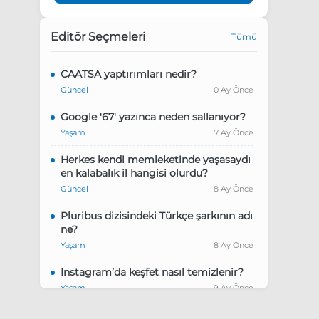
Editör Seçmeleri
Tümü
CAATSA yaptırımları nedir?
Güncel
0 Ay Önce
Google '67' yazınca neden sallanıyor?
Yaşam
7 Ay Önce
Herkes kendi memleketinde yaşasaydı
en kalabalık il hangisi olurdu?
Güncel
8 Ay Önce
Pluribus dizisindeki Türkçe şarkının adı
ne?
Yaşam
8 Ay Önce
Instagram’da keşfet nasıl temizlenir?
Yaşam
9 Ay Önce