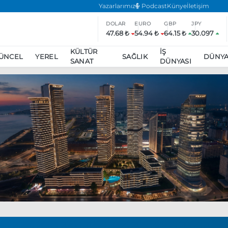
Yazarlarımız
Podcast
Künye
İletişim
DOLAR
EURO
GBP
JPY
47.68 ₺
54.94 ₺
64.15 ₺
30.097
KÜLTÜR
İŞ
ÜNCEL
YEREL
SAĞLIK
DÜNY
SANAT
DÜNYASI
ar
ara’da eylem yasağı uzatıldı
Özgür Özel, Ekrem İmamoğlu’nu zi
inliğe daha katılmama kararı aldı
Boykot