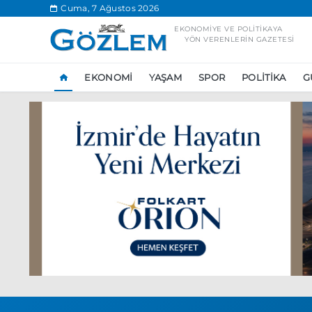
.
Cuma, 7 Ağustos 2026
EKONOMIYE VE POLITIKAYA
YÖN VERENLERIN GAZETESI
EKONOMI
YAŞAM
SPOR
POLITIKA
G
Popüler Aramal
Ekonomi
Ank
Ünlü çift bir etk