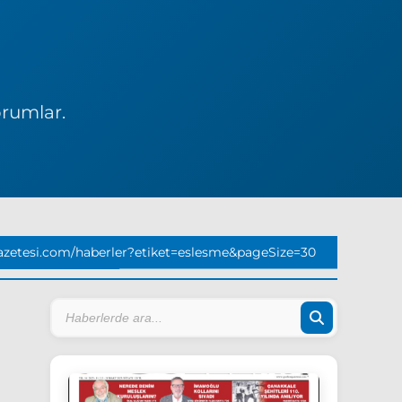
orumlar.
zetesi.com/haberler?etiket=eslesme&pageSize=30