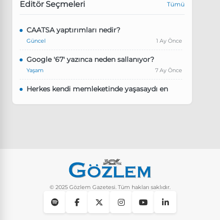
Editör Seçmeleri
Tümü
CAATSA yaptırımları nedir?
Güncel
1 Ay Önce
Google '67' yazınca neden sallanıyor?
Yaşam
7 Ay Önce
Herkes kendi memleketinde yaşasaydı en
kalabalık il hangisi olurdu?
Güncel
8 Ay Önce
Pluribus dizisindeki Türkçe şarkının adı ne?
Yaşam
8 Ay Önce
Instagram’da keşfet nasıl temizlenir?
Yaşam
10 Ay Önce
© 2025 Gözlem Gazetesi. Tüm hakları saklıdır.