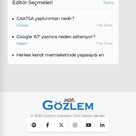
Editör Seçmeleri
Tümü
CAATSA yaptırımları nedir?
Güncel
1 Ay Önce
Google '67' yazınca neden sallanıyor?
Yaşam
7 Ay Önce
Herkes kendi memleketinde yaşasaydı en
kalabalık il hangisi olurdu?
Güncel
8 Ay Önce
Pluribus dizisindeki Türkçe şarkının adı ne?
Yaşam
8 Ay Önce
Instagram’da keşfet nasıl temizlenir?
Yaşam
10 Ay Önce
© 2025 Gözlem Gazetesi. Tüm hakları saklıdır.