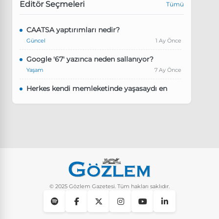
Editör Seçmeleri
Tümü
CAATSA yaptırımları nedir?
Güncel
1 Ay Önce
Google '67' yazınca neden sallanıyor?
Yaşam
7 Ay Önce
Herkes kendi memleketinde yaşasaydı en
kalabalık il hangisi olurdu?
Güncel
8 Ay Önce
Pluribus dizisindeki Türkçe şarkının adı ne?
Yaşam
8 Ay Önce
Instagram’da keşfet nasıl temizlenir?
Yaşam
10 Ay Önce
© 2025 Gözlem Gazetesi. Tüm hakları saklıdır.