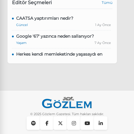
Editör Seçmeleri
Tümü
CAATSA yaptırımları nedir?
Güncel
1 Ay Önce
Google '67' yazınca neden sallanıyor?
Yaşam
7 Ay Önce
Herkes kendi memleketinde yaşasaydı en
kalabalık il hangisi olurdu?
Güncel
8 Ay Önce
Pluribus dizisindeki Türkçe şarkının adı ne?
Yaşam
8 Ay Önce
Instagram’da keşfet nasıl temizlenir?
Yaşam
9 Ay Önce
© 2025 Gözlem Gazetesi. Tüm hakları saklıdır.