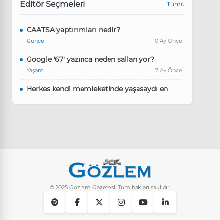
Editör Seçmeleri
Tümü
CAATSA yaptırımları nedir?
Güncel
0 Ay Önce
Google '67' yazınca neden sallanıyor?
Yaşam
7 Ay Önce
Herkes kendi memleketinde yaşasaydı en
kalabalık il hangisi olurdu?
Güncel
8 Ay Önce
Pluribus dizisindeki Türkçe şarkının adı ne?
Yaşam
8 Ay Önce
Instagram’da keşfet nasıl temizlenir?
Yaşam
9 Ay Önce
© 2025 Gözlem Gazetesi. Tüm hakları saklıdır.