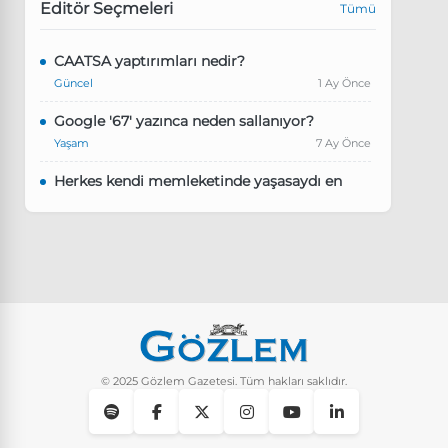
Editör Seçmeleri
Tümü
CAATSA yaptırımları nedir?
Güncel
1 Ay Önce
Google '67' yazınca neden sallanıyor?
Yaşam
7 Ay Önce
Herkes kendi memleketinde yaşasaydı en
kalabalık il hangisi olurdu?
Güncel
8 Ay Önce
Pluribus dizisindeki Türkçe şarkının adı ne?
Yaşam
8 Ay Önce
Instagram’da keşfet nasıl temizlenir?
Yaşam
10 Ay Önce
© 2025 Gözlem Gazetesi. Tüm hakları saklıdır.