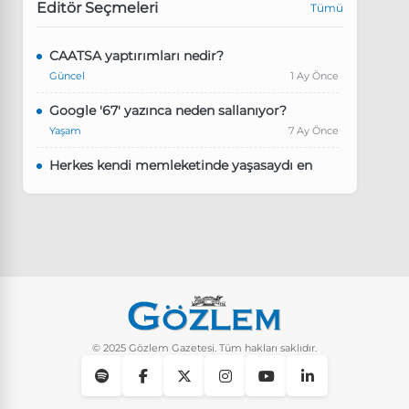
Editör Seçmeleri
Tümü
CAATSA yaptırımları nedir?
Güncel
1 Ay Önce
Google '67' yazınca neden sallanıyor?
Yaşam
7 Ay Önce
Herkes kendi memleketinde yaşasaydı en
kalabalık il hangisi olurdu?
Güncel
8 Ay Önce
Pluribus dizisindeki Türkçe şarkının adı ne?
Yaşam
8 Ay Önce
Instagram’da keşfet nasıl temizlenir?
Yaşam
9 Ay Önce
© 2025 Gözlem Gazetesi. Tüm hakları saklıdır.