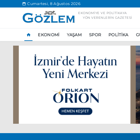
.
Cumartesi, 8 Ağustos 2026
EKONOMIYE VE POLITIKAYA
YÖN VERENLERIN GAZETESI
EKONOMI
YAŞAM
SPOR
POLITIKA
G
Popüler Aramal
Ekonomi
Ank
Ünlü çift bir etk