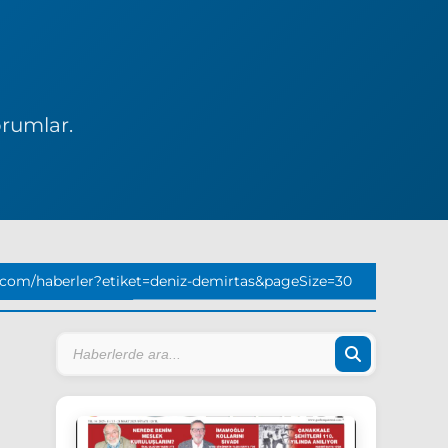
orumlar.
.com/haberler?etiket=deniz-demirtas&pageSize=30