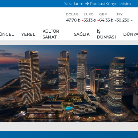
Yazarlarımız
Podcast
Künye
İletişim
DOLAR
EURO
GBP
JPY
47.70 ₺
55.13 ₺
64.35 ₺
30.230
KÜLTÜR
İŞ
ÜNCEL
YEREL
SAĞLIK
DÜNY
SANAT
DÜNYASI
ar
ara’da eylem yasağı uzatıldı
Özgür Özel, Ekrem İmamoğlu’nu zi
inliğe daha katılmama kararı aldı
Boykot