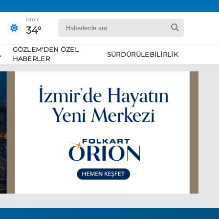
İzmir
34°
GÖZLEM'DEN ÖZEL
A
SÜRDÜRÜLEBILIRLIK
HABERLER
yaret edecek