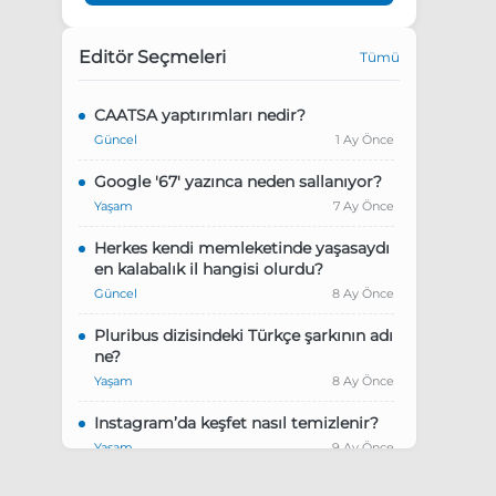
Editör Seçmeleri
Tümü
CAATSA yaptırımları nedir?
Güncel
1 Ay Önce
Google '67' yazınca neden sallanıyor?
Yaşam
7 Ay Önce
Herkes kendi memleketinde yaşasaydı
en kalabalık il hangisi olurdu?
Güncel
8 Ay Önce
Pluribus dizisindeki Türkçe şarkının adı
ne?
Yaşam
8 Ay Önce
Instagram’da keşfet nasıl temizlenir?
Yaşam
9 Ay Önce