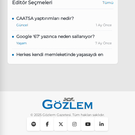
Editör Seçmeleri
Tümü
CAATSA yaptırımları nedir?
Güncel
1 Ay Önce
Google '67' yazınca neden sallanıyor?
Yaşam
7 Ay Önce
Herkes kendi memleketinde yaşasaydı en
kalabalık il hangisi olurdu?
Güncel
8 Ay Önce
Pluribus dizisindeki Türkçe şarkının adı ne?
Yaşam
8 Ay Önce
Instagram’da keşfet nasıl temizlenir?
Yaşam
9 Ay Önce
© 2025 Gözlem Gazetesi. Tüm hakları saklıdır.