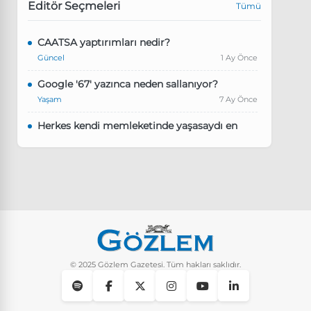
Editör Seçmeleri
Tümü
CAATSA yaptırımları nedir?
Güncel
1 Ay Önce
Google '67' yazınca neden sallanıyor?
Yaşam
7 Ay Önce
Herkes kendi memleketinde yaşasaydı en
kalabalık il hangisi olurdu?
Güncel
8 Ay Önce
Pluribus dizisindeki Türkçe şarkının adı ne?
Yaşam
8 Ay Önce
Instagram’da keşfet nasıl temizlenir?
Yaşam
10 Ay Önce
© 2025 Gözlem Gazetesi. Tüm hakları saklıdır.