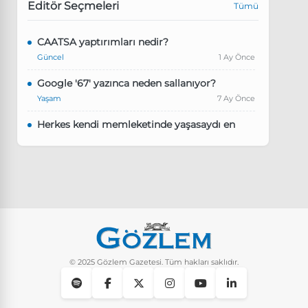
Editör Seçmeleri
Tümü
CAATSA yaptırımları nedir?
Güncel
1 Ay Önce
Google '67' yazınca neden sallanıyor?
Yaşam
7 Ay Önce
Herkes kendi memleketinde yaşasaydı en
kalabalık il hangisi olurdu?
Güncel
8 Ay Önce
Pluribus dizisindeki Türkçe şarkının adı ne?
Yaşam
8 Ay Önce
Instagram’da keşfet nasıl temizlenir?
Yaşam
9 Ay Önce
© 2025 Gözlem Gazetesi. Tüm hakları saklıdır.