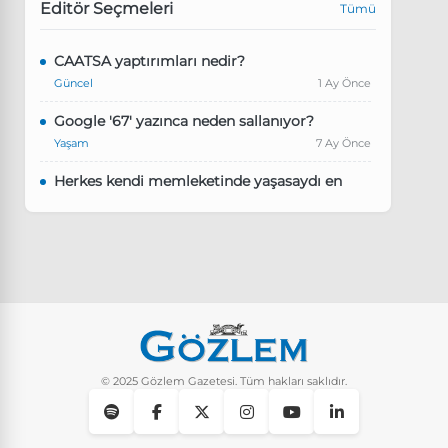
Editör Seçmeleri
Tümü
CAATSA yaptırımları nedir?
Güncel
1 Ay Önce
Google '67' yazınca neden sallanıyor?
Yaşam
7 Ay Önce
Herkes kendi memleketinde yaşasaydı en
kalabalık il hangisi olurdu?
Güncel
8 Ay Önce
Pluribus dizisindeki Türkçe şarkının adı ne?
Yaşam
8 Ay Önce
Instagram’da keşfet nasıl temizlenir?
Yaşam
10 Ay Önce
© 2025 Gözlem Gazetesi. Tüm hakları saklıdır.