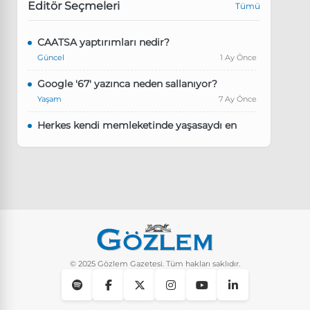
Editör Seçmeleri
Tümü
CAATSA yaptırımları nedir?
Güncel
1 Ay Önce
Google '67' yazınca neden sallanıyor?
Yaşam
7 Ay Önce
Herkes kendi memleketinde yaşasaydı en
kalabalık il hangisi olurdu?
Güncel
8 Ay Önce
Pluribus dizisindeki Türkçe şarkının adı ne?
Yaşam
8 Ay Önce
Instagram’da keşfet nasıl temizlenir?
Yaşam
10 Ay Önce
© 2025 Gözlem Gazetesi. Tüm hakları saklıdır.