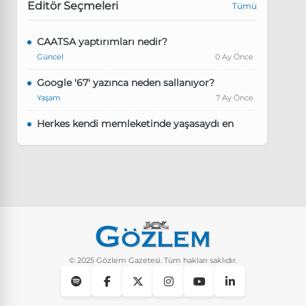
Editör Seçmeleri
Tümü
CAATSA yaptırımları nedir?
Güncel
0 Ay Önce
Google '67' yazınca neden sallanıyor?
Yaşam
7 Ay Önce
Herkes kendi memleketinde yaşasaydı en
kalabalık il hangisi olurdu?
Güncel
8 Ay Önce
Pluribus dizisindeki Türkçe şarkının adı ne?
Yaşam
8 Ay Önce
Instagram’da keşfet nasıl temizlenir?
Yaşam
9 Ay Önce
© 2025 Gözlem Gazetesi. Tüm hakları saklıdır.