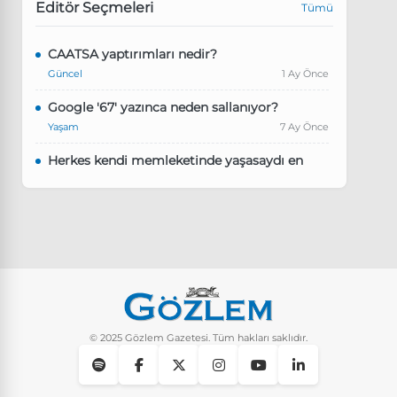
Editör Seçmeleri
Tümü
CAATSA yaptırımları nedir?
Güncel
1 Ay Önce
Google '67' yazınca neden sallanıyor?
Yaşam
7 Ay Önce
Herkes kendi memleketinde yaşasaydı en
kalabalık il hangisi olurdu?
Güncel
8 Ay Önce
Pluribus dizisindeki Türkçe şarkının adı ne?
Yaşam
8 Ay Önce
Instagram’da keşfet nasıl temizlenir?
Yaşam
10 Ay Önce
© 2025 Gözlem Gazetesi. Tüm hakları saklıdır.