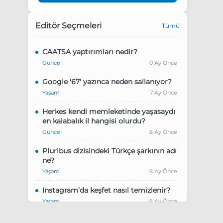
Editör Seçmeleri
Tümü
CAATSA yaptırımları nedir?
Güncel
0 Ay Önce
Google '67' yazınca neden sallanıyor?
Yaşam
7 Ay Önce
Herkes kendi memleketinde yaşasaydı
en kalabalık il hangisi olurdu?
Güncel
8 Ay Önce
Pluribus dizisindeki Türkçe şarkının adı
ne?
Yaşam
8 Ay Önce
Instagram’da keşfet nasıl temizlenir?
Yaşam
9 Ay Önce