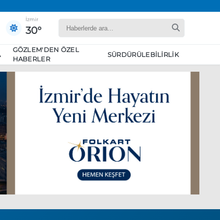
İzmir
30°
GÖZLEM'DEN ÖZEL
A
SÜRDÜRÜLEBILIRLIK
HABERLER
yaret edecek