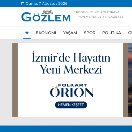
.
Cuma, 7 Ağustos 2026
EKONOMIYE VE POLITIKAYA
YÖN VERENLERIN GAZETESI
EKONOMI
YAŞAM
SPOR
POLITIKA
G
Popüler Aramal
Ekonomi
Ank
Ünlü çift bir etk