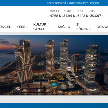
Yazarlarımız
Podcast
Künye
İletişim
DOLAR
EURO
GBP
JPY
47.68 ₺
54.94 ₺
64.15 ₺
30.097
KÜLTÜR
İŞ
ÜNCEL
YEREL
SAĞLIK
DÜNY
SANAT
DÜNYASI
ar
ara’da eylem yasağı uzatıldı
Özgür Özel, Ekrem İmamoğlu’nu zi
inliğe daha katılmama kararı aldı
Boykot