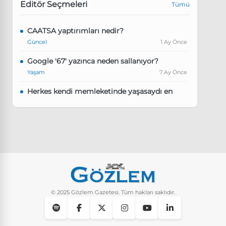
Editör Seçmeleri
Tümü
CAATSA yaptırımları nedir?
Güncel
1 Ay Önce
Google '67' yazınca neden sallanıyor?
Yaşam
7 Ay Önce
Herkes kendi memleketinde yaşasaydı en
kalabalık il hangisi olurdu?
Güncel
8 Ay Önce
Pluribus dizisindeki Türkçe şarkının adı ne?
Yaşam
8 Ay Önce
Instagram’da keşfet nasıl temizlenir?
Yaşam
9 Ay Önce
© 2025 Gözlem Gazetesi. Tüm hakları saklıdır.