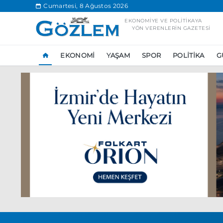
.
Cumartesi, 8 Ağustos 2026
EKONOMIYE VE POLITIKAYA
YÖN VERENLERIN GAZETESI
EKONOMI
YAŞAM
SPOR
POLITIKA
G
Popüler Aramal
Ekonomi
Ank
Ünlü çift bir etk