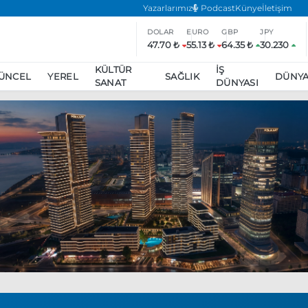
Yazarlarımız
Podcast
Künye
İletişim
DOLAR
EURO
GBP
JPY
47.70 ₺
55.13 ₺
64.35 ₺
30.230
KÜLTÜR
İŞ
ÜNCEL
YEREL
SAĞLIK
DÜNY
SANAT
DÜNYASI
ar
ara’da eylem yasağı uzatıldı
Özgür Özel, Ekrem İmamoğlu’nu zi
inliğe daha katılmama kararı aldı
Boykot