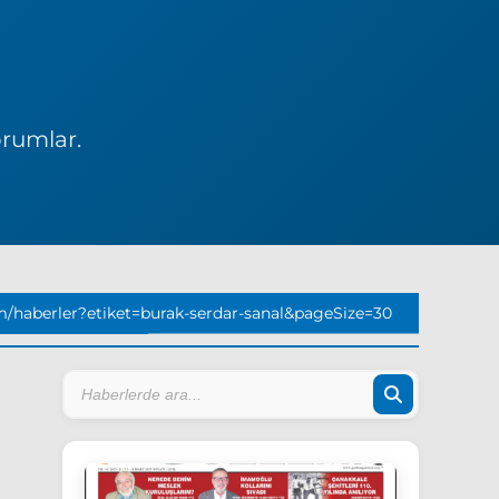
orumlar.
/haberler?etiket=burak-serdar-sanal&pageSize=30