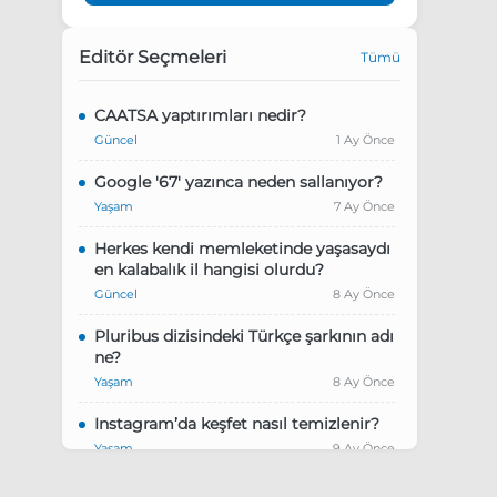
Editör Seçmeleri
Tümü
CAATSA yaptırımları nedir?
Güncel
1 Ay Önce
Google '67' yazınca neden sallanıyor?
Yaşam
7 Ay Önce
Herkes kendi memleketinde yaşasaydı
en kalabalık il hangisi olurdu?
Güncel
8 Ay Önce
Pluribus dizisindeki Türkçe şarkının adı
ne?
Yaşam
8 Ay Önce
Instagram’da keşfet nasıl temizlenir?
Yaşam
9 Ay Önce