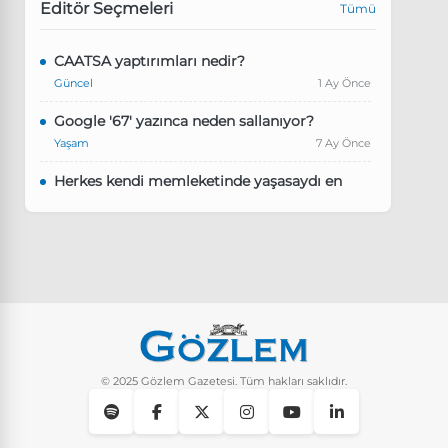
Editör Seçmeleri
Tümü
CAATSA yaptırımları nedir?
Güncel
1 Ay Önce
Google '67' yazınca neden sallanıyor?
Yaşam
7 Ay Önce
Herkes kendi memleketinde yaşasaydı en
kalabalık il hangisi olurdu?
Güncel
8 Ay Önce
Pluribus dizisindeki Türkçe şarkının adı ne?
Yaşam
8 Ay Önce
Instagram’da keşfet nasıl temizlenir?
Yaşam
10 Ay Önce
© 2025 Gözlem Gazetesi. Tüm hakları saklıdır.