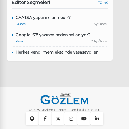
Editör Seçmeleri
Tümü
CAATSA yaptırımları nedir?
Güncel
1 Ay Önce
Google '67' yazınca neden sallanıyor?
Yaşam
7 Ay Önce
Herkes kendi memleketinde yaşasaydı en
kalabalık il hangisi olurdu?
Güncel
8 Ay Önce
Pluribus dizisindeki Türkçe şarkının adı ne?
Yaşam
8 Ay Önce
Instagram’da keşfet nasıl temizlenir?
Yaşam
9 Ay Önce
© 2025 Gözlem Gazetesi. Tüm hakları saklıdır.