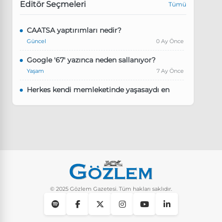
Editör Seçmeleri
Tümü
CAATSA yaptırımları nedir?
Güncel
0 Ay Önce
Google '67' yazınca neden sallanıyor?
Yaşam
7 Ay Önce
Herkes kendi memleketinde yaşasaydı en
kalabalık il hangisi olurdu?
Güncel
8 Ay Önce
Pluribus dizisindeki Türkçe şarkının adı ne?
Yaşam
8 Ay Önce
Instagram’da keşfet nasıl temizlenir?
Yaşam
9 Ay Önce
© 2025 Gözlem Gazetesi. Tüm hakları saklıdır.