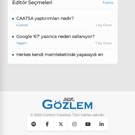
Editör Seçmeleri
Tümü
CAATSA yaptırımları nedir?
Güncel
1 Ay Önce
Google '67' yazınca neden sallanıyor?
Yaşam
7 Ay Önce
Herkes kendi memleketinde yaşasaydı en
kalabalık il hangisi olurdu?
Güncel
8 Ay Önce
Pluribus dizisindeki Türkçe şarkının adı ne?
Yaşam
8 Ay Önce
Instagram’da keşfet nasıl temizlenir?
Yaşam
9 Ay Önce
© 2025 Gözlem Gazetesi. Tüm hakları saklıdır.