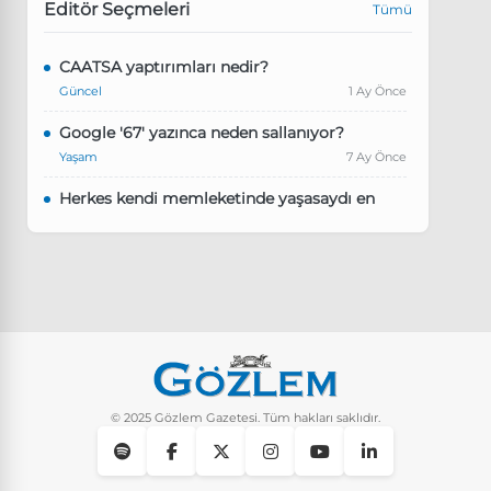
Editör Seçmeleri
Tümü
CAATSA yaptırımları nedir?
Güncel
1 Ay Önce
Google '67' yazınca neden sallanıyor?
Yaşam
7 Ay Önce
Herkes kendi memleketinde yaşasaydı en
kalabalık il hangisi olurdu?
Güncel
8 Ay Önce
Pluribus dizisindeki Türkçe şarkının adı ne?
Yaşam
8 Ay Önce
Instagram’da keşfet nasıl temizlenir?
Yaşam
9 Ay Önce
© 2025 Gözlem Gazetesi. Tüm hakları saklıdır.