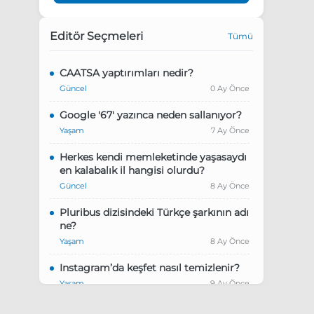
Editör Seçmeleri
Tümü
CAATSA yaptırımları nedir?
Güncel
0 Ay Önce
Google '67' yazınca neden sallanıyor?
Yaşam
7 Ay Önce
Herkes kendi memleketinde yaşasaydı
en kalabalık il hangisi olurdu?
Güncel
8 Ay Önce
Pluribus dizisindeki Türkçe şarkının adı
ne?
Yaşam
8 Ay Önce
Instagram’da keşfet nasıl temizlenir?
Yaşam
9 Ay Önce