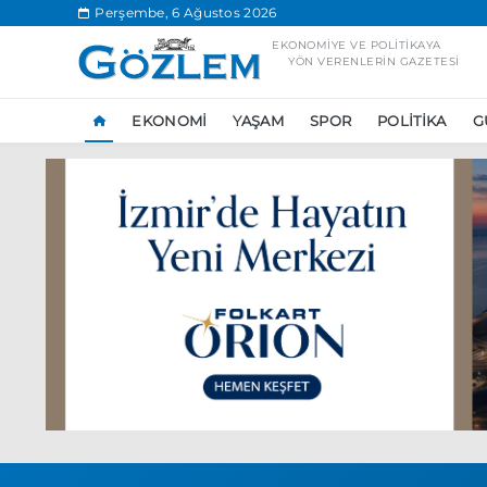
.
Perşembe, 6 Ağustos 2026
EKONOMIYE VE POLITIKAYA
YÖN VERENLERIN GAZETESI
EKONOMI
YAŞAM
SPOR
POLITIKA
G
Popüler Aramal
Ekonomi
Ank
Ünlü çift bir etk