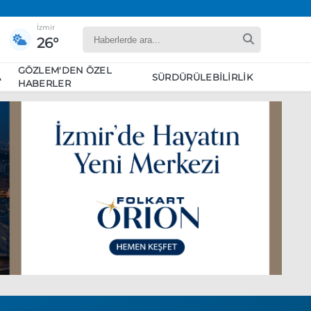
İzmir
26°
GÖZLEM'DEN ÖZEL
A
SÜRDÜRÜLEBILIRLIK
HABERLER
yaret edecek