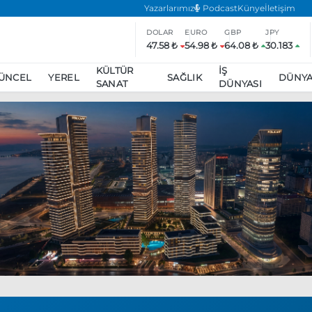
Yazarlarımız
Podcast
Künye
İletişim
DOLAR
EURO
GBP
JPY
47.58 ₺
54.98 ₺
64.08 ₺
30.183
KÜLTÜR
İŞ
ÜNCEL
YEREL
SAĞLIK
DÜNY
SANAT
DÜNYASI
ar
ara’da eylem yasağı uzatıldı
Özgür Özel, Ekrem İmamoğlu’nu zi
inliğe daha katılmama kararı aldı
Boykot