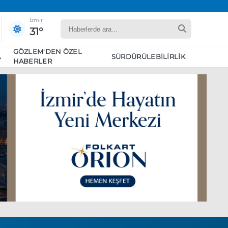
İzmir
31°
GÖZLEM'DEN ÖZEL
A
SÜRDÜRÜLEBILIRLIK
HABERLER
yaret edecek