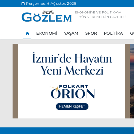
.
Perşembe, 6 Ağustos 2026
EKONOMIYE VE POLITIKAYA
YÖN VERENLERIN GAZETESI
EKONOMI
YAŞAM
SPOR
POLITIKA
G
Popüler Aramal
Ekonomi
Ank
Ünlü çift bir etk