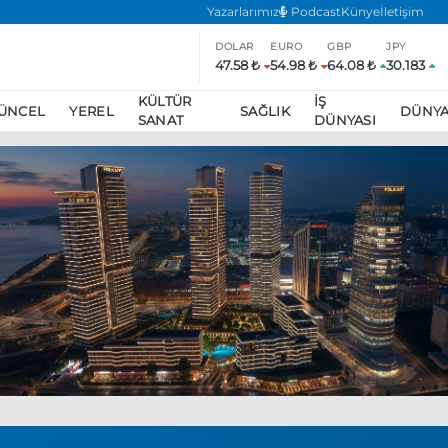
Yazarlarımız
Podcast
Künye
İletişim
DOLAR
EURO
GBP
JPY
47.58 ₺
54.98 ₺
64.08 ₺
30.183
KÜLTÜR
İŞ
ÜNCEL
YEREL
SAĞLIK
DÜNY
SANAT
DÜNYASI
ar
ara’da eylem yasağı uzatıldı
Özgür Özel, Ekrem İmamoğlu’nu zi
inliğe daha katılmama kararı aldı
Boykot