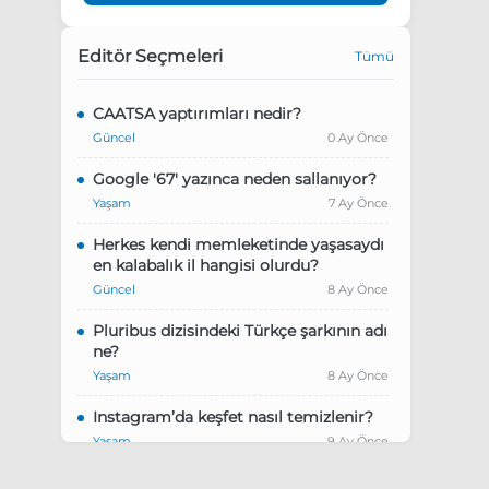
Editör Seçmeleri
Tümü
CAATSA yaptırımları nedir?
Güncel
0 Ay Önce
Google '67' yazınca neden sallanıyor?
Yaşam
7 Ay Önce
Herkes kendi memleketinde yaşasaydı
en kalabalık il hangisi olurdu?
Güncel
8 Ay Önce
Pluribus dizisindeki Türkçe şarkının adı
ne?
Yaşam
8 Ay Önce
Instagram’da keşfet nasıl temizlenir?
Yaşam
9 Ay Önce