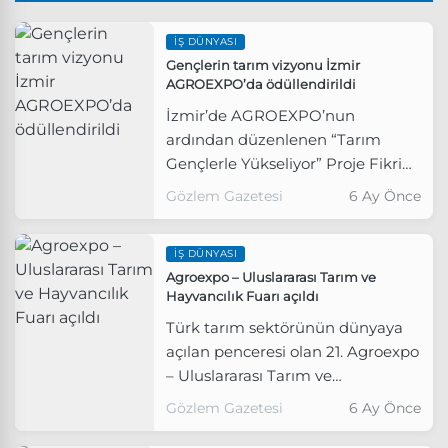
İŞ DÜNYASI
Gençlerin tarım vizyonu İzmir
AGROEXPO’da ödüllendirildi
İzmir’de AGROEXPO’nun
ardından düzenlenen “Tarım
Gençlerle Yükseliyor” Proje Fikri
Yarışması’nda konuşan İzmir
Gözlem Gazetesi
6 Ay Önce
Ticaret Borsası Başkanı Işınsu
Kestelli, iklim krizi ve kuraklığın
İŞ DÜNYASI
tarımı zorladığını belirterek,
Agroexpo – Uluslararası Tarım ve
“Daha az su, daha zor üretim,
Hayvancılık Fuarı açıldı
daha pahalı gıda ile karşı
Türk tarım sektörünün dünyaya
karşıyayız” dedi.
açılan penceresi olan 21. Agroexpo
– Uluslararası Tarım ve
Hayvancılık Fuarı, Fuar İzmir’de
Gözlem Gazetesi
6 Ay Önce
törenle açıldı.