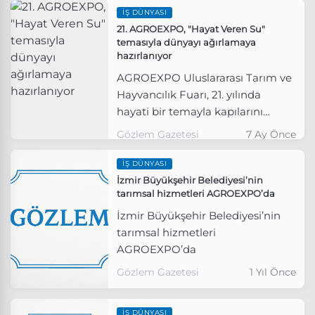
İŞ DÜNYASI
21. AGROEXPO, "Hayat Veren Su"
temasıyla dünyayı ağırlamaya
hazırlanıyor
AGROEXPO Uluslararası Tarım ve
Hayvancılık Fuarı, 21. yılında
hayati bir temayla kapılarını
açıyor. 03-07 Şubat 2026 tarihleri
Gözlem Gazetesi
7 Ay Önce
arasında düzenlenecek dev
organizasyon, "Hayat Veren Su"
İŞ DÜNYASI
mottosuyla küresel tarım
İzmir Büyükşehir Belediyesi’nin
tarımsal hizmetleri AGROEXPO’da
profesyonellerini, milyar dolarlık iş
hacmi hedefiyle İzmir’de
İzmir Büyükşehir Belediyesi’nin
buluşturuyor.
tarımsal hizmetleri
AGROEXPO’da
Gözlem Gazetesi
1 Yıl Önce
İŞ DÜNYASI