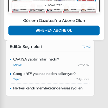
21 Mart 2025
Gözlem Gazetesi'ne Abone Olun
HEMEN ABONE OL
Editör Seçmeleri
Tümü
CAATSA yaptırımları nedir?
Güncel
1 Ay Önce
Google '67' yazınca neden sallanıyor?
Yaşam
7 Ay Önce
Herkes kendi memleketinde yaşasaydı en
kalabalık il hangisi olurdu?
Güncel
8 Ay Önce
Pluribus dizisindeki Türkçe şarkının adı ne?