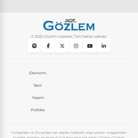
Yaşam
8 Ay Önce
Instagram’da keşfet nasıl temizlenir?
Yaşam
10 Ay Önce
© 2025 Gözlem Gazetesi. Tüm hakları saklıdır.
Ekonomi
Spor
Yaşam
Politika
Türkiye'den ve Dünya'dan son dakika haberleri, köşe yazıları, magazinden
siyasete, spordan seyahate bütün konuların tek adresi Gözlem Gazetesi.