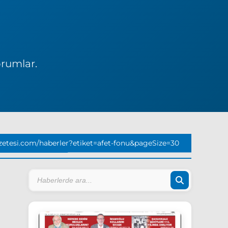
orumlar.
etesi.com/haberler?etiket=afet-fonu&pageSize=30