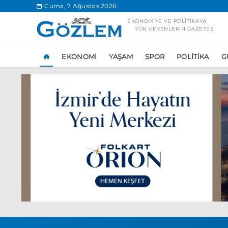
.
Cuma, 7 Ağustos 2026
EKONOMIYE VE POLITIKAYA
YÖN VERENLERIN GAZETESI
EKONOMI
YAŞAM
SPOR
POLITIKA
G
Popüler Aramal
Ekonomi
Ank
Ünlü çift bir etk