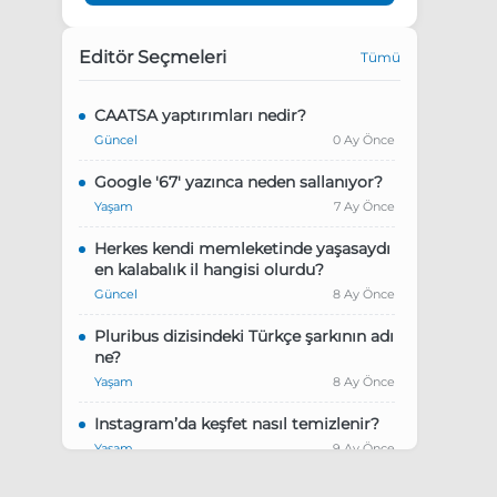
Editör Seçmeleri
Tümü
CAATSA yaptırımları nedir?
Güncel
0 Ay Önce
Google '67' yazınca neden sallanıyor?
Yaşam
7 Ay Önce
Herkes kendi memleketinde yaşasaydı
en kalabalık il hangisi olurdu?
Güncel
8 Ay Önce
Pluribus dizisindeki Türkçe şarkının adı
ne?
Yaşam
8 Ay Önce
Instagram’da keşfet nasıl temizlenir?
Yaşam
9 Ay Önce