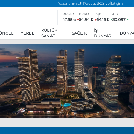
Yazarlarımız
Podcast
Künye
İletişim
DOLAR
EURO
GBP
JPY
47.68 ₺
54.94 ₺
64.15 ₺
30.097
KÜLTÜR
İŞ
ÜNCEL
YEREL
SAĞLIK
DÜNY
SANAT
DÜNYASI
ar
ara’da eylem yasağı uzatıldı
Özgür Özel, Ekrem İmamoğlu’nu zi
inliğe daha katılmama kararı aldı
Boykot