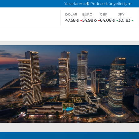
Yazarlarımız
Podcast
Künye
İletişim
DOLAR
EURO
GBP
JPY
47.58 ₺
54.98 ₺
64.08 ₺
30.183
ar
ara’da eylem yasağı uzatıldı
Özgür Özel, Ekrem İmamoğlu’nu zi
inliğe daha katılmama kararı aldı
Boykot