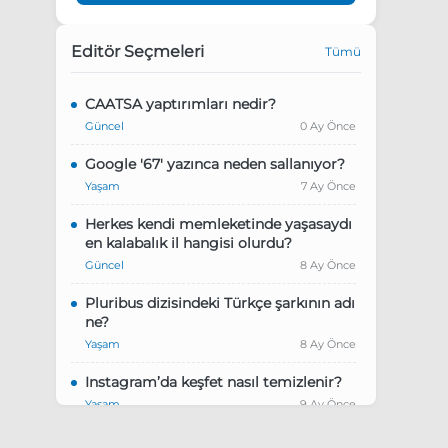
Editör Seçmeleri
Tümü
CAATSA yaptırımları nedir?
Güncel
0 Ay Önce
Google '67' yazınca neden sallanıyor?
Yaşam
7 Ay Önce
Herkes kendi memleketinde yaşasaydı
en kalabalık il hangisi olurdu?
Güncel
8 Ay Önce
Pluribus dizisindeki Türkçe şarkının adı
ne?
Yaşam
8 Ay Önce
Instagram’da keşfet nasıl temizlenir?
Yaşam
9 Ay Önce