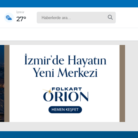
İzmir
27°
yaret edecek