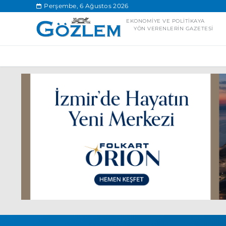
.
Perşembe, 6 Ağustos 2026
EKONOMIYE VE POLITIKAYA
YÖN VERENLERIN GAZETESI
Popüler Aramal
Ekonomi
Ank
Ünlü çift bir etk