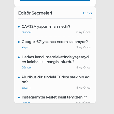
Editör Seçmeleri
Tümü
CAATSA yaptırımları nedir?
Güncel
0 Ay Önce
Google '67' yazınca neden sallanıyor?
Yaşam
7 Ay Önce
Herkes kendi memleketinde yaşasaydı
en kalabalık il hangisi olurdu?
Güncel
8 Ay Önce
Pluribus dizisindeki Türkçe şarkının adı
ne?
Yaşam
8 Ay Önce
Instagram’da keşfet nasıl temizlenir?
Yaşam
9 Ay Önce