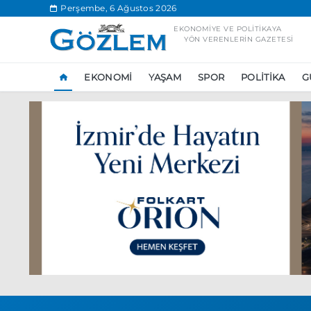
.
Perşembe, 6 Ağustos 2026
EKONOMIYE VE POLITIKAYA
YÖN VERENLERIN GAZETESI
EKONOMI
YAŞAM
SPOR
POLITIKA
G
Popüler Aramal
Ekonomi
Ank
Ünlü çift bir etk