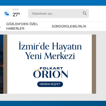
İzmir
27°
GÖZLEM'DEN ÖZEL
A
SÜRDÜRÜLEBILIRLIK
HABERLER
yaret edecek