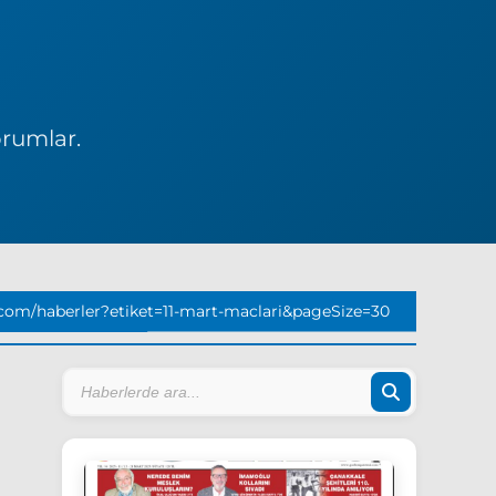
orumlar.
com/haberler?etiket=11-mart-maclari&pageSize=30