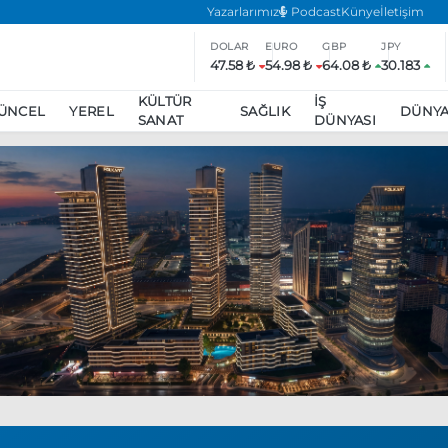
Yazarlarımız
Podcast
Künye
İletişim
DOLAR
EURO
GBP
JPY
47.58 ₺
54.98 ₺
64.08 ₺
30.183
KÜLTÜR
İŞ
ÜNCEL
YEREL
SAĞLIK
DÜNY
SANAT
DÜNYASI
ar
ara’da eylem yasağı uzatıldı
Özgür Özel, Ekrem İmamoğlu’nu zi
inliğe daha katılmama kararı aldı
Boykot