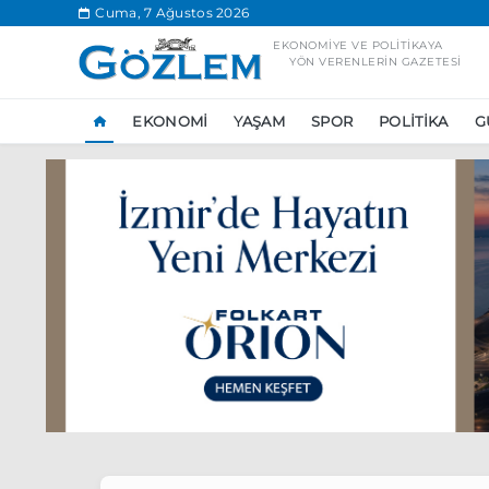
.
Cuma, 7 Ağustos 2026
EKONOMIYE VE POLITIKAYA
YÖN VERENLERIN GAZETESI
EKONOMI
YAŞAM
SPOR
POLITIKA
G
Popüler Aramal
Ekonomi
Ank
Ünlü çift bir etk