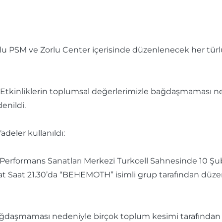
 PSM ve Zorlu Center içerisinde düzenlenecek her türlü 
 "Etkinliklerin toplumsal değerlerimizle bağdaşmaması n
enildi.
deler kullanıldı:
rlu Performans Sanatları Merkezi Turkcell Sahnesinde 10 
at Saat 21.30’da “BEHEMOTH” isimli grup tarafından düzenl
bağdaşmaması nedeniyle birçok toplum kesimi tarafından 