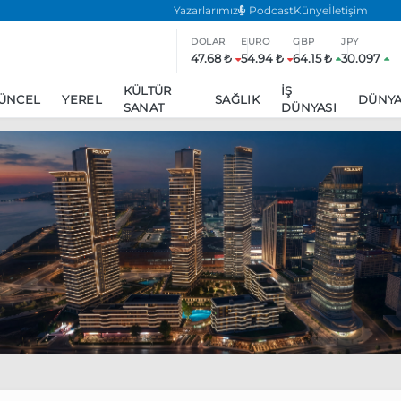
Yazarlarımız
Podcast
Künye
İletişim
DOLAR
EURO
GBP
JPY
47.68 ₺
54.94 ₺
64.15 ₺
30.097
KÜLTÜR
İŞ
ÜNCEL
YEREL
SAĞLIK
DÜNY
SANAT
DÜNYASI
ar
ara’da eylem yasağı uzatıldı
Özgür Özel, Ekrem İmamoğlu’nu zi
inliğe daha katılmama kararı aldı
Boykot