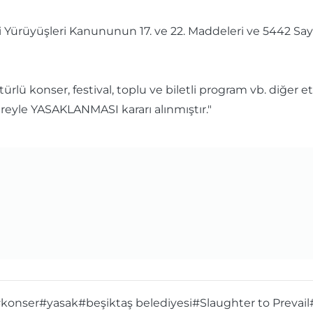
eri Yürüyüşleri Kanununun 17. ve 22. Maddeleri ve 5442 Sa
rlü konser, festival, toplu ve biletli program vb. diğer et
süreyle YASAKLANMASI kararı alınmıştır."
konser
#yasak
#beşiktaş belediyesi
#Slaughter to Prevail