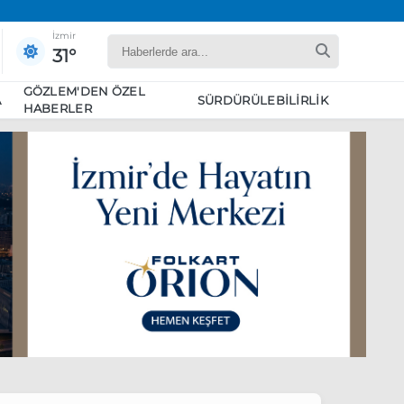
İzmir
31°
GÖZLEM'DEN ÖZEL
A
SÜRDÜRÜLEBILIRLIK
HABERLER
yaret edecek