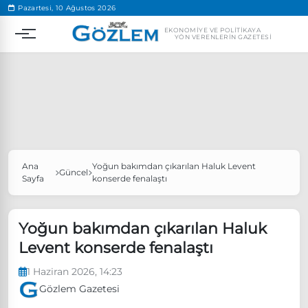
.
Pazartesi, 10 Ağustos 2026
EKONOMIYE VE POLITIKAYA
YÖN VERENLERIN GAZETESI
Ana
Yoğun bakımdan çıkarılan Haluk Levent
Popüler Aramalar
Güncel
Sayfa
konserde fenalaştı
Ekonomi
Ankara’da eylem yasağı uzatıldı
Özgür Özel, Ekrem İmamoğlu’nu ziyaret edecek
Yoğun bakımdan çıkarılan Haluk
Levent konserde fenalaştı
Ünlü çift bir etkinliğe daha katılmama kararı aldı
Boykot
1 Haziran 2026, 14:23
Gözlem Gazetesi