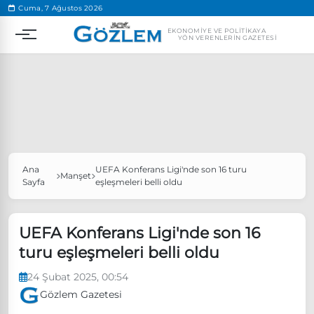
.
Cuma, 7 Ağustos 2026
EKONOMIYE VE POLITIKAYA
YÖN VERENLERIN GAZETESI
Ana
UEFA Konferans Ligi'nde son 16 turu
Popüler Aramalar
Manşet
Sayfa
eşleşmeleri belli oldu
Ekonomi
Ankara’da eylem yasağı uzatıldı
Özgür Özel, Ekrem İmamoğlu’nu ziyaret edecek
UEFA Konferans Ligi'nde son 16
turu eşleşmeleri belli oldu
Ünlü çift bir etkinliğe daha katılmama kararı aldı
Boykot
24 Şubat 2025, 00:54
Gözlem Gazetesi