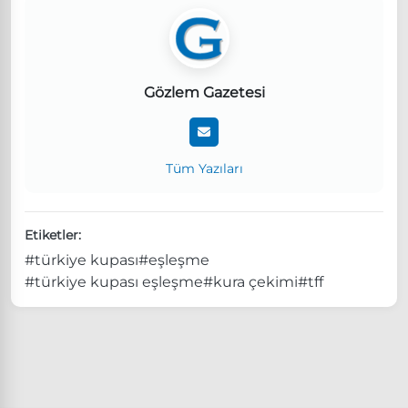
Gözlem Gazetesi
Tüm Yazıları
Etiketler:
#türkiye kupası
#eşleşme
#türkiye kupası eşleşme
#kura çekimi
#tff