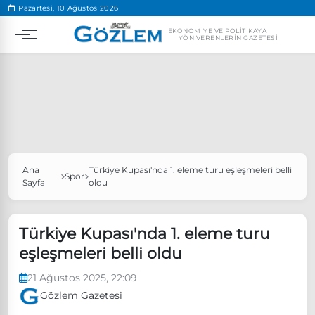
.
Pazartesi, 10 Ağustos 2026
EKONOMIYE VE POLITIKAYA
YÖN VERENLERIN GAZETESI
Ana
Türkiye Kupası'nda 1. eleme turu eşleşmeleri belli
Popüler Aramalar
Spor
Sayfa
oldu
Ekonomi
Ankara’da eylem yasağı uzatıldı
Özgür Özel, Ekrem İmamoğlu’nu ziyaret edecek
Türkiye Kupası'nda 1. eleme turu
eşleşmeleri belli oldu
Ünlü çift bir etkinliğe daha katılmama kararı aldı
Boykot
21 Ağustos 2025, 22:09
Gözlem Gazetesi