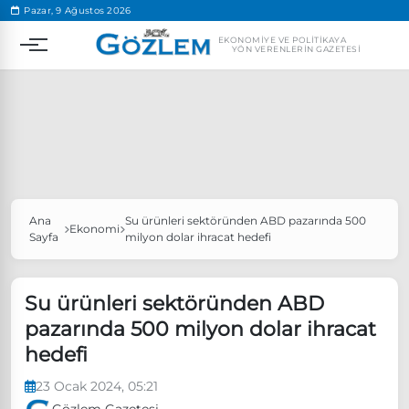
.
Pazar, 9 Ağustos 2026
EKONOMIYE VE POLITIKAYA
YÖN VERENLERIN GAZETESI
Ana
Su ürünleri sektöründen ABD pazarında 500
Popüler Aramalar
Ekonomi
Sayfa
milyon dolar ihracat hedefi
Ekonomi
Ankara’da eylem yasağı uzatıldı
Özgür Özel, Ekrem İmamoğlu’nu ziyaret edecek
Su ürünleri sektöründen ABD
pazarında 500 milyon dolar ihracat
Ünlü çift bir etkinliğe daha katılmama kararı aldı
hedefi
Boykot
23 Ocak 2024, 05:21