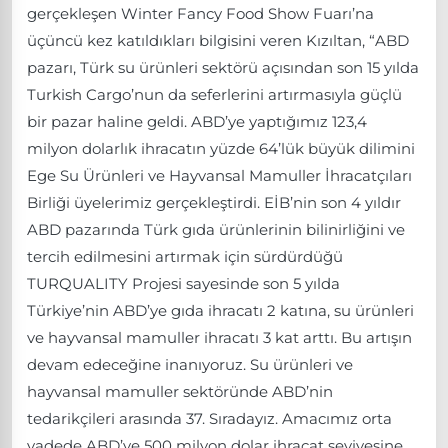
gerçekleşen Winter Fancy Food Show Fuarı’na
üçüncü kez katıldıkları bilgisini veren Kızıltan, “ABD
pazarı, Türk su ürünleri sektörü açısından son 15 yılda
Turkish Cargo’nun da seferlerini artırmasıyla güçlü
bir pazar haline geldi. ABD’ye yaptığımız 123,4
milyon dolarlık ihracatın yüzde 64’lük büyük dilimini
Ege Su Ürünleri ve Hayvansal Mamuller İhracatçıları
Birliği üyelerimiz gerçekleştirdi. EİB’nin son 4 yıldır
ABD pazarında Türk gıda ürünlerinin bilinirliğini ve
tercih edilmesini artırmak için sürdürdüğü
TURQUALITY Projesi sayesinde son 5 yılda
Türkiye’nin ABD’ye gıda ihracatı 2 katına, su ürünleri
ve hayvansal mamuller ihracatı 3 kat arttı. Bu artışın
devam edeceğine inanıyoruz. Su ürünleri ve
hayvansal mamuller sektöründe ABD’nin
tedarikçileri arasında 37. Sıradayız. Amacımız orta
vadede ABD’ye 500 milyon dolar ihracat seviyesine